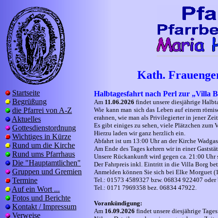
Kath. Frauenge
Startseite
Halbtagesfahrt nach Perl zur „Villa 
Begrüßung
Am
11.06.2026
findet unsere diesjährige Halbt
die Pfarrei von A-Z
Wie kann man sich das Leben auf einem römisch
erahnen, wie man als Privilegierter in jener Zeit
Aktuelles
Es gibt einiges zu sehen, viele Plätzchen zum
Gottesdienstordnung
Hierzu laden wir ganz herzlich ein.
Wichtiges in Kürze
Abfahrt ist um 13:00 Uhr an der Kirche Wadgas
Rund um die Kirche
Am Ende des Tages kehren wir in einer Gaststät
Rund ums Pfarrhaus
Unsere Rückankunft wird gegen ca. 21:00 Uhr 
Die "Hauptamtlichen"
Der Fahrpreis inkl. Eintritt in die Villa Borg b
Gruppen und Gremien
Anmelden können Sie sich bei Elke Morguet (1
Termine
Tel.: 01573 4589327 bzw. 06834 922407 oder b
Tel.: 0171 7969358 bez. 06834 47922.
Auf ein Wort ...
Fotos und Berichte
Vorankündigung:
Kontakt / Impressum
Am
16.09.2026
findet unsere diesjährige Tage
Verweise