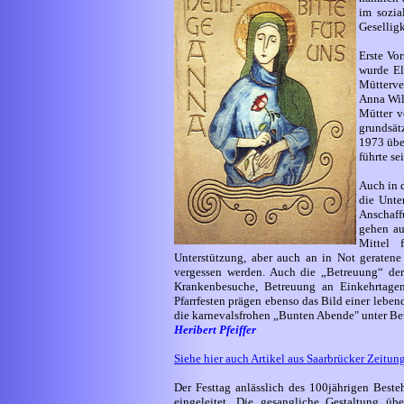
im sozia
Geselligk
Erste Vo
wurde El
Mütterve
Anna Wil
Mütter v
grundsät
1973 über
führte s
Auch in 
die Unte
Anschaff
gehen au
Mittel 
Unterstützung, aber auch an in Not geratene
vergessen werden. Auch die „Betreuung“ der
Krankenbesuche, Betreuung an Einkehrtage
Pfarrfesten prägen ebenso das Bild einer lebe
die karnevalsfrohen „Bunten Abende" unter Bet
Heribert Pfeiffer
Siehe hier auch Artikel aus Saarbrücker Zeit
Der Festtag anlässlich des 100jährigen Best
eingeleitet. Die gesangliche Gestaltung üb