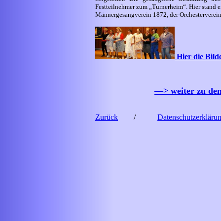
Festteilnehmer zum „Turnerheim“. Hier stand 
Männergesangverein 1872, der Orchesterverein
Hier die Bild
—> weiter zu den
Zurück
/
Datenschutzerkläru