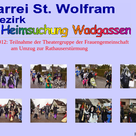
012: Teilnahme der Theatergruppe der Frauengemeinschaft
am Umzug zur Rathauserstürmung